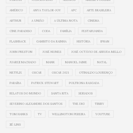
AMÉRICO
ANYA TAYLOR-JOY
APC
ARTE BRASILEIRA
ARTHUR
A UNIÃO
A ÚLTIMA NOTA
CINEMA
CINE PARADISO
CODA
FAMÍLIA
FESTARUANDA
FLASHBACK
GAMBITO DA RAINHA
HISTÓRIA
IPHAN
JOHN PRESTON
JOSÉ NUNES
JOSÉ OCTÁVIO DE ARRUDA MELLO
JUAREZ MACHADO
MANK
MANOEL JAIME
NATAL
NETFLIX
OSCAR
OSCAR 2021
OTINALDO LOURENÇO
PARAÍBA
PATRICK STEWART
POLTRONA RASGADA
RELATOS DO MUNDO
SANTA RITA
SERIADOS
SEVERINO ALEXANDRE DOS SANTOS
THE DIG
TIBIRY
TOM HANKS
TV
WELLINGTON PEREIRA
YOUTUBE
ZÉ LINS