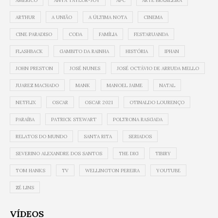
AMÉRICO
ANYA TAYLOR-JOY
APC
ARTE BRASILEIRA
ARTHUR
A UNIÃO
A ÚLTIMA NOTA
CINEMA
CINE PARADISO
CODA
FAMÍLIA
FESTARUANDA
FLASHBACK
GAMBITO DA RAINHA
HISTÓRIA
IPHAN
JOHN PRESTON
JOSÉ NUNES
JOSÉ OCTÁVIO DE ARRUDA MELLO
JUAREZ MACHADO
MANK
MANOEL JAIME
NATAL
NETFLIX
OSCAR
OSCAR 2021
OTINALDO LOURENÇO
PARAÍBA
PATRICK STEWART
POLTRONA RASGADA
RELATOS DO MUNDO
SANTA RITA
SERIADOS
SEVERINO ALEXANDRE DOS SANTOS
THE DIG
TIBIRY
TOM HANKS
TV
WELLINGTON PEREIRA
YOUTUBE
ZÉ LINS
VÍDEOS