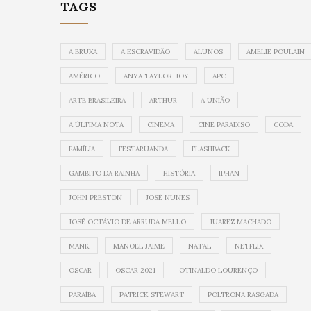
TAGS
A BRUXA
A ESCRAVIDÃO
ALUNOS
AMELIE POULAIN
AMÉRICO
ANYA TAYLOR-JOY
APC
ARTE BRASILEIRA
ARTHUR
A UNIÃO
A ÚLTIMA NOTA
CINEMA
CINE PARADISO
CODA
FAMÍLIA
FESTARUANDA
FLASHBACK
GAMBITO DA RAINHA
HISTÓRIA
IPHAN
JOHN PRESTON
JOSÉ NUNES
JOSÉ OCTÁVIO DE ARRUDA MELLO
JUAREZ MACHADO
MANK
MANOEL JAIME
NATAL
NETFLIX
OSCAR
OSCAR 2021
OTINALDO LOURENÇO
PARAÍBA
PATRICK STEWART
POLTRONA RASGADA