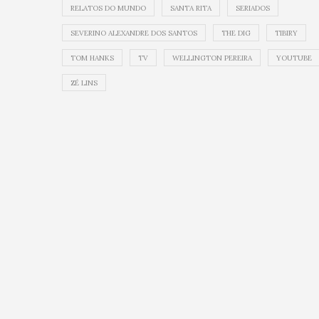
RELATOS DO MUNDO
SANTA RITA
SERIADOS
SEVERINO ALEXANDRE DOS SANTOS
THE DIG
TIBIRY
TOM HANKS
TV
WELLINGTON PEREIRA
YOUTUBE
ZÉ LINS