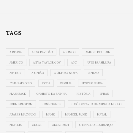
TAGS
A BRUXA
A ESCRAVIDÃO
ALUNOS
AMELIE POULAIN
AMÉRICO
ANYA TAYLOR-JOY
APC
ARTE BRASILEIRA
ARTHUR
A UNIÃO
A ÚLTIMA NOTA
CINEMA
CINE PARADISO
CODA
FAMÍLIA
FESTARUANDA
FLASHBACK
GAMBITO DA RAINHA
HISTÓRIA
IPHAN
JOHN PRESTON
JOSÉ NUNES
JOSÉ OCTÁVIO DE ARRUDA MELLO
JUAREZ MACHADO
MANK
MANOEL JAIME
NATAL
NETFLIX
OSCAR
OSCAR 2021
OTINALDO LOURENÇO