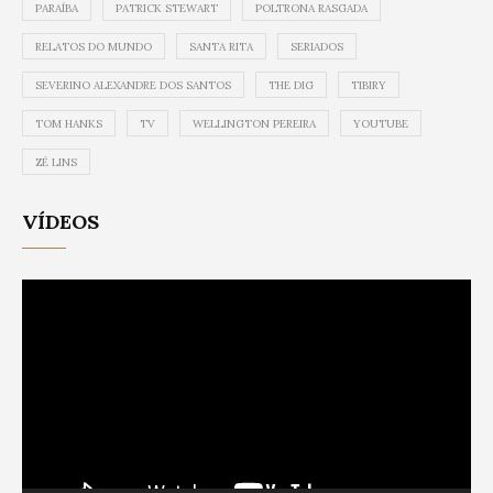
PARAÍBA
PATRICK STEWART
POLTRONA RASGADA
RELATOS DO MUNDO
SANTA RITA
SERIADOS
SEVERINO ALEXANDRE DOS SANTOS
THE DIG
TIBIRY
TOM HANKS
TV
WELLINGTON PEREIRA
YOUTUBE
ZÉ LINS
VÍDEOS
Video
Player