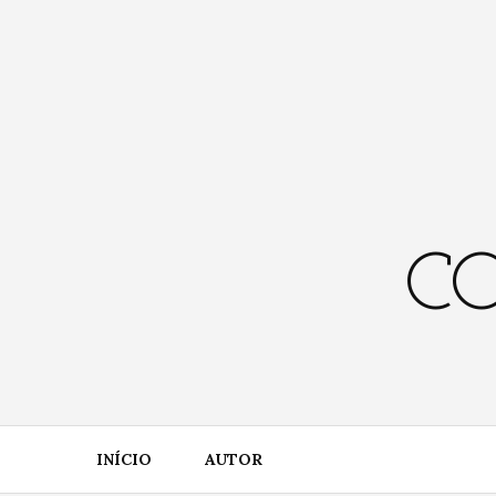
Skip
to
content
CO
INÍCIO
AUTOR