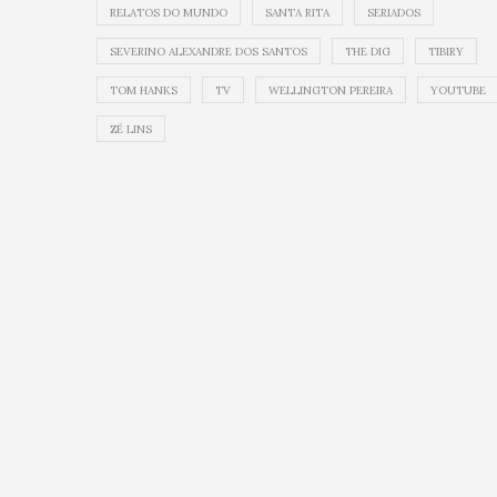
RELATOS DO MUNDO
SANTA RITA
SERIADOS
SEVERINO ALEXANDRE DOS SANTOS
THE DIG
TIBIRY
TOM HANKS
TV
WELLINGTON PEREIRA
YOUTUBE
ZÉ LINS