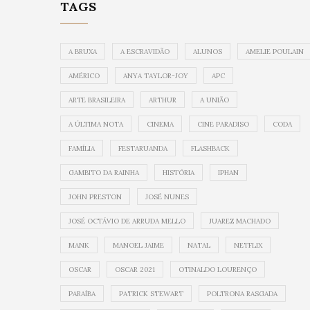
TAGS
A BRUXA
A ESCRAVIDÃO
ALUNOS
AMELIE POULAIN
AMÉRICO
ANYA TAYLOR-JOY
APC
ARTE BRASILEIRA
ARTHUR
A UNIÃO
A ÚLTIMA NOTA
CINEMA
CINE PARADISO
CODA
FAMÍLIA
FESTARUANDA
FLASHBACK
GAMBITO DA RAINHA
HISTÓRIA
IPHAN
JOHN PRESTON
JOSÉ NUNES
JOSÉ OCTÁVIO DE ARRUDA MELLO
JUAREZ MACHADO
MANK
MANOEL JAIME
NATAL
NETFLIX
OSCAR
OSCAR 2021
OTINALDO LOURENÇO
PARAÍBA
PATRICK STEWART
POLTRONA RASGADA