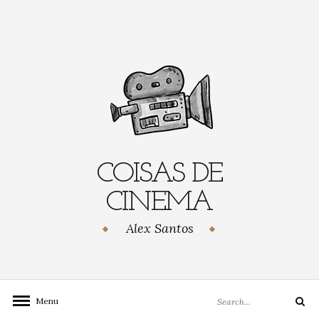
Skip
to
content
COISAS DE
CINEMA
Alex Santos
Search
Menu
Search
for: