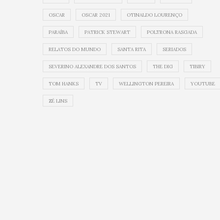
OSCAR
OSCAR 2021
OTINALDO LOURENÇO
PARAÍBA
PATRICK STEWART
POLTRONA RASGADA
RELATOS DO MUNDO
SANTA RITA
SERIADOS
SEVERINO ALEXANDRE DOS SANTOS
THE DIG
TIBIRY
TOM HANKS
TV
WELLINGTON PEREIRA
YOUTUBE
ZÉ LINS