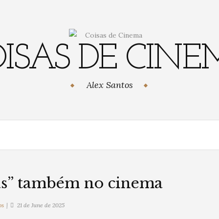
ISAS DE CIN
Alex Santos
as” também no cinema
os
21 de June de 2025