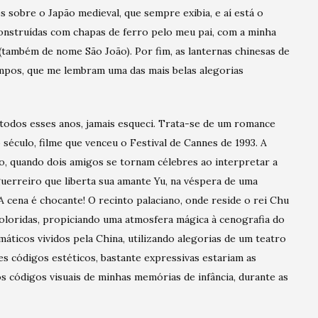
es sobre o Japão medieval, que sempre exibia, e aí está o
 construídas com chapas de ferro pelo meu pai, com a minha
 (também de nome São João). Por fim, as lanternas chinesas de
empos, que me lembram uma das mais belas alegorias
 todos esses anos, jamais esqueci. Trata-se de um romance
século, filme que venceu o Festival de Cannes de 1993. A
o, quando dois amigos se tornam célebres ao interpretar a
guerreiro que liberta sua amante Yu, na véspera de uma
 A cena é chocante! O recinto palaciano, onde reside o rei Chu
coloridas, propiciando uma atmosfera mágica à cenografia do
áticos vividos pela China, utilizando alegorias de um teatro
s códigos estéticos, bastante expressivas estariam as
os códigos visuais de minhas memórias de infância, durante as