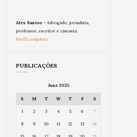
Alex Santos
– Advogado, jornalista,
professor, escritor e cineasta.
Perfil completo
PUBLICAÇÕES
June 2025
S
M
T
W
T
F
S
1
2
3
4
5
6
7
8
9
10
11
12
13
14
15
16
17
18
19
20
21