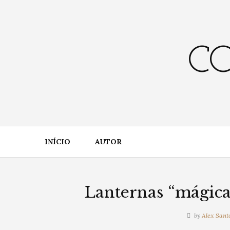
Skip
to
content
CO
INÍCIO
AUTOR
Lanternas “mágic
by
Alex Sant