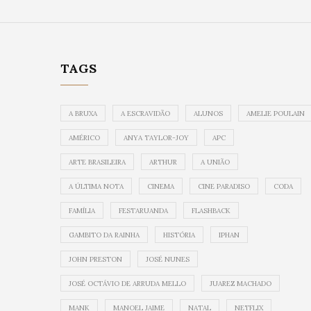
TAGS
A BRUXA
A ESCRAVIDÃO
ALUNOS
AMELIE POULAIN
AMÉRICO
ANYA TAYLOR-JOY
APC
ARTE BRASILEIRA
ARTHUR
A UNIÃO
A ÚLTIMA NOTA
CINEMA
CINE PARADISO
CODA
FAMÍLIA
FESTARUANDA
FLASHBACK
GAMBITO DA RAINHA
HISTÓRIA
IPHAN
JOHN PRESTON
JOSÉ NUNES
JOSÉ OCTÁVIO DE ARRUDA MELLO
JUAREZ MACHADO
MANK
MANOEL JAIME
NATAL
NETFLIX