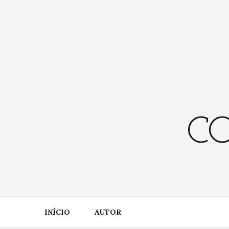
Skip
to
content
CO
INÍCIO
AUTOR