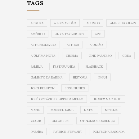
TAGS
A BRUXA
A ESCRAVIDÃO
ALUNOS
AMELIE POULAIN
AMÉRICO
ANYA TAYLOR-JOY
APC
ARTE BRASILEIRA
ARTHUR
A UNIÃO
A ÚLTIMA NOTA
CINEMA
CINE PARADISO
CODA
FAMÍLIA
FESTARUANDA
FLASHBACK
GAMBITO DA RAINHA
HISTÓRIA
IPHAN
JOHN PRESTON
JOSÉ NUNES
JOSÉ OCTÁVIO DE ARRUDA MELLO
JUAREZ MACHADO
MANK
MANOEL JAIME
NATAL
NETFLIX
OSCAR
OSCAR 2021
OTINALDO LOURENÇO
PARAÍBA
PATRICK STEWART
POLTRONA RASGADA