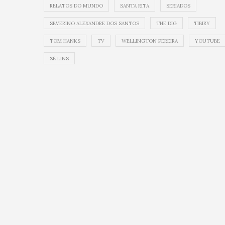
RELATOS DO MUNDO
SANTA RITA
SERIADOS
SEVERINO ALEXANDRE DOS SANTOS
THE DIG
TIBIRY
TOM HANKS
TV
WELLINGTON PEREIRA
YOUTUBE
ZÉ LINS