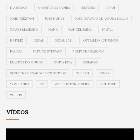
FLASHBACK
GAMBITO DA RAINHA
HISTÓRIA
IPHAN
JOHN PRESTON
JOSÉ NUNES
JOSÉ OCTÁVIO DE ARRUDA MELLO
JUAREZ MACHADO
MANK
MANOEL JAIME
NATAL
NETFLIX
OSCAR
OSCAR 2021
OTINALDO LOURENÇO
PARAÍBA
PATRICK STEWART
POLTRONA RASGADA
RELATOS DO MUNDO
SANTA RITA
SERIADOS
SEVERINO ALEXANDRE DOS SANTOS
THE DIG
TIBIRY
TOM HANKS
TV
WELLINGTON PEREIRA
YOUTUBE
ZÉ LINS
VÍDEOS
Video