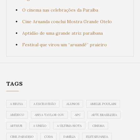
O cinema nas celebrações da Paraíba
Cine Aruanda conclui Mostra Grande Otelo
Aptidão de uma grande atriz paraibana
Festival que virou um “aruandê” praieiro
TAGS
A BRUXA
A ESCRAVIDÃO
ALUNOS
AMELIE POULAIN
AMÉRICO
ANYA TAYLOR-JOY
APC
ARTE BRASILEIRA
ARTHUR
A UNIÃO
A ÚLTIMA NOTA
CINEMA
CINE PARADISO
CODA
FAMÍLIA
FESTARUANDA