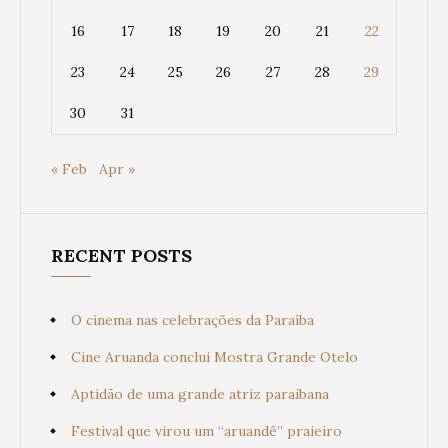
16
17
18
19
20
21
22
23
24
25
26
27
28
29
30
31
« Feb
Apr »
RECENT POSTS
O cinema nas celebrações da Paraíba
Cine Aruanda conclui Mostra Grande Otelo
Aptidão de uma grande atriz paraibana
Festival que virou um “aruandê” praieiro