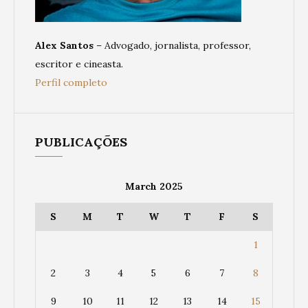
Alex Santos
– Advogado, jornalista, professor,
escritor e cineasta.
Perfil completo
PUBLICAÇÕES
March 2025
S
M
T
W
T
F
S
1
2
3
4
5
6
7
8
9
10
11
12
13
14
15