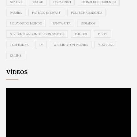
NETFLIX
OSCAR
OSCAR 2021
OTINALDO LOURENÇO
PARAÍBA
PATRICK STEWART
POLTRONA RASGADA
RELATOS DO MUNDO
SANTA RITA
SERIADOS
SEVERINO ALEXANDRE DOS SANTOS
THE DIG
TIBIRY
TOM HANKS
TV
WELLINGTON PEREIRA
YOUTUBE
ZÉ LINS
VÍDEOS
Video
Player