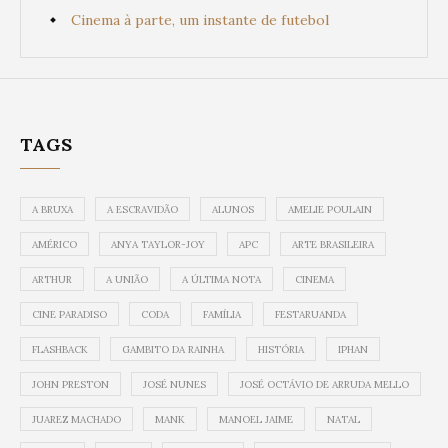
Cinema à parte, um instante de futebol
TAGS
A BRUXA
A ESCRAVIDÃO
ALUNOS
AMELIE POULAIN
AMÉRICO
ANYA TAYLOR-JOY
APC
ARTE BRASILEIRA
ARTHUR
A UNIÃO
A ÚLTIMA NOTA
CINEMA
CINE PARADISO
CODA
FAMÍLIA
FESTARUANDA
FLASHBACK
GAMBITO DA RAINHA
HISTÓRIA
IPHAN
JOHN PRESTON
JOSÉ NUNES
JOSÉ OCTÁVIO DE ARRUDA MELLO
JUAREZ MACHADO
MANK
MANOEL JAIME
NATAL