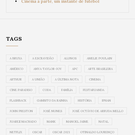
Cinema à parte, um instante de futebol
TAGS
A BRUXA
A ESCRAVIDÃO
ALUNOS
AMELIE POULAIN
AMÉRICO
ANYA TAYLOR-JOY
APC
ARTE BRASILEIRA
ARTHUR
A UNIÃO
A ÚLTIMA NOTA
CINEMA
CINE PARADISO
CODA
FAMÍLIA
FESTARUANDA
FLASHBACK
GAMBITO DA RAINHA
HISTÓRIA
IPHAN
JOHN PRESTON
JOSÉ NUNES
JOSÉ OCTÁVIO DE ARRUDA MELLO
JUAREZ MACHADO
MANK
MANOEL JAIME
NATAL
NETFLIX
OSCAR
OSCAR 2021
OTINALDO LOURENÇO