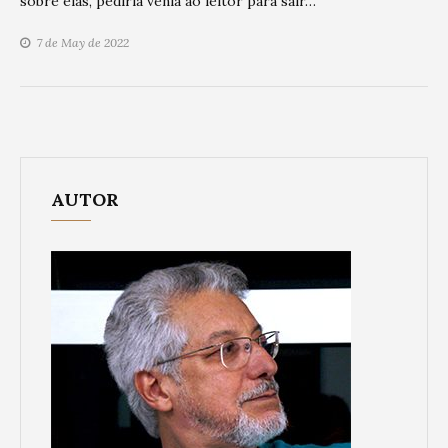
sobre elas, pediria vênia ao leitor para sair…
7 de May de 2022
AUTOR