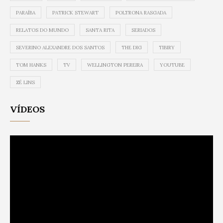
PARAÍBA
PATRICK STEWART
POLTRONA RASGADA
RELATOS DO MUNDO
SANTA RITA
SERIADOS
SEVERINO ALEXANDRE DOS SANTOS
THE DIG
TIBIRY
TOM HANKS
TV
WELLINGTON PEREIRA
YOUTUBE
ZÉ LINS
VÍDEOS
Video
Player