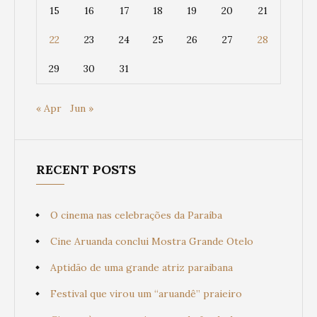
15
16
17
18
19
20
21
22
23
24
25
26
27
28
29
30
31
« Apr
Jun »
RECENT POSTS
O cinema nas celebrações da Paraíba
Cine Aruanda conclui Mostra Grande Otelo
Aptidão de uma grande atriz paraibana
Festival que virou um “aruandê” praieiro