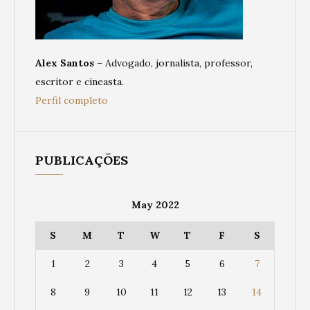
Alex Santos
– Advogado, jornalista, professor,
escritor e cineasta.
Perfil completo
PUBLICAÇÕES
May 2022
S
M
T
W
T
F
S
1
2
3
4
5
6
7
8
9
10
11
12
13
14