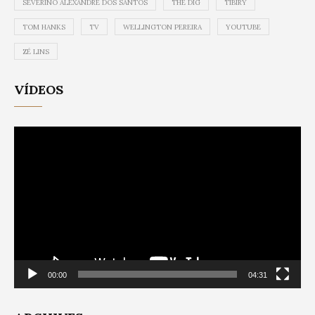
SEVERINO ALEXANDRE DOS SANTOS
THE DIG
TIBIRY
TOM HANKS
TV
WELLINGTON PEREIRA
YOUTUBE
ZÉ LINS
VÍDEOS
Video
Player
00:00
04:31