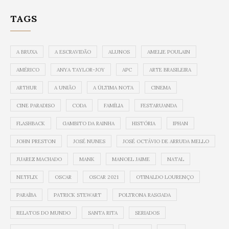
TAGS
A BRUXA
A ESCRAVIDÃO
ALUNOS
AMELIE POULAIN
AMÉRICO
ANYA TAYLOR-JOY
APC
ARTE BRASILEIRA
ARTHUR
A UNIÃO
A ÚLTIMA NOTA
CINEMA
CINE PARADISO
CODA
FAMÍLIA
FESTARUANDA
FLASHBACK
GAMBITO DA RAINHA
HISTÓRIA
IPHAN
JOHN PRESTON
JOSÉ NUNES
JOSÉ OCTÁVIO DE ARRUDA MELLO
JUAREZ MACHADO
MANK
MANOEL JAIME
NATAL
NETFLIX
OSCAR
OSCAR 2021
OTINALDO LOURENÇO
PARAÍBA
PATRICK STEWART
POLTRONA RASGADA
RELATOS DO MUNDO
SANTA RITA
SERIADOS