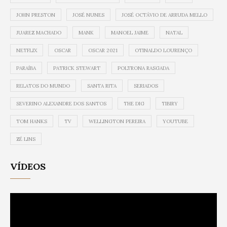
JOHN PRESTON
JOSÉ NUNES
JOSÉ OCTÁVIO DE ARRUDA MELLO
JUAREZ MACHADO
MANK
MANOEL JAIME
NATAL
NETFLIX
OSCAR
OSCAR 2021
OTINALDO LOURENÇO
PARAÍBA
PATRICK STEWART
POLTRONA RASGADA
RELATOS DO MUNDO
SANTA RITA
SERIADOS
SEVERINO ALEXANDRE DOS SANTOS
THE DIG
TIBIRY
TOM HANKS
TV
WELLINGTON PEREIRA
YOUTUBE
ZÉ LINS
VÍDEOS
Video
Player