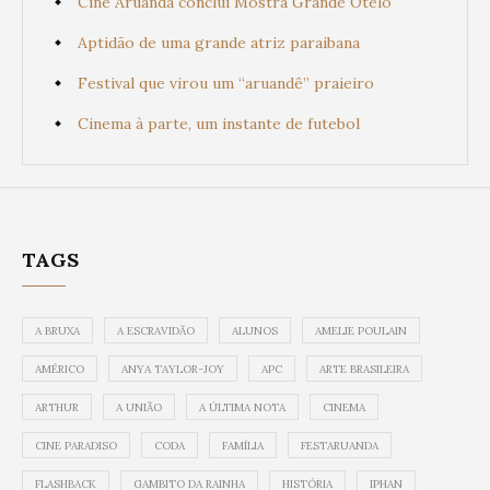
Cine Aruanda conclui Mostra Grande Otelo
Aptidão de uma grande atriz paraibana
Festival que virou um “aruandê” praieiro
Cinema à parte, um instante de futebol
TAGS
A BRUXA
A ESCRAVIDÃO
ALUNOS
AMELIE POULAIN
AMÉRICO
ANYA TAYLOR-JOY
APC
ARTE BRASILEIRA
ARTHUR
A UNIÃO
A ÚLTIMA NOTA
CINEMA
CINE PARADISO
CODA
FAMÍLIA
FESTARUANDA
FLASHBACK
GAMBITO DA RAINHA
HISTÓRIA
IPHAN