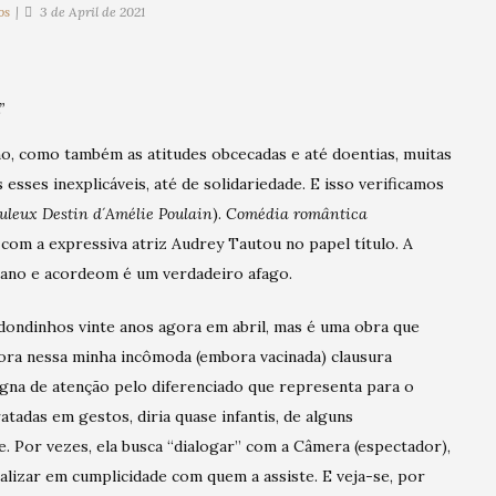
os
3 de April de 2021
”
, como também as atitudes obcecadas e até doentias, muitas
 esses inexplicáveis, até de solidariedade. E isso verificamos
uleux Destin d´Amélie Poulain
).
Comédia romântica
 com a expressiva atriz Audrey Tautou no papel título. A
piano e acordeom é um verdadeiro afago.
dondinhos vinte anos agora em abril, mas é uma obra que
ra nessa minha incômoda (embora vacinada) clausura
igna de atenção pelo diferenciado que representa para o
tadas em gestos, diria quase infantis, de alguns
. Por vezes, ela busca “dialogar” com a Câmera (espectador),
ralizar em cumplicidade com quem a assiste. E veja-se, por