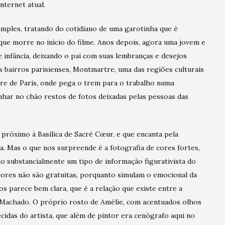
Internet atual.
imples, tratando do cotidiano de uma garotinha que é
ue morre no início do filme. Anos depois, agora uma jovem e
e infância, deixando o pai com suas lembranças e desejos
s bairros parisienses, Montmartre, uma das regiões culturais
gare de Paris, onde pega o trem para o trabalho numa
nhar no chão restos de fotos deixadas pelas pessoas das
 próximo à Basílica de Sacré Cœur, e que encanta pela
a. Mas o que nos surpreende é a fotografia de cores fortes,
o substancialmente um tipo de informação figurativista do
cores não são gratuitas, porquanto simulam o emocional da
 parece bem clara, que é a relação que existe entre a
ez Machado. O próprio rosto de Amélie, com acentuados olhos
idas do artista, que além de pintor era cenógrafo aqui no