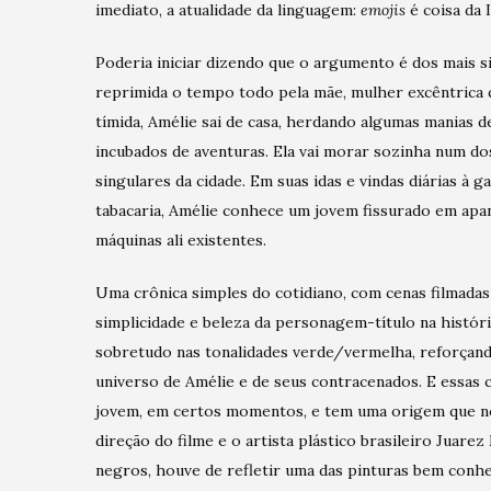
imediato, a atualidade da linguagem:
emojis
é coisa da 
Poderia iniciar dizendo que o argumento é dos mais s
reprimida o tempo todo pela mãe, mulher excêntrica q
tímida, Amélie sai de casa, herdando algumas manias d
incubados de aventuras. Ela vai morar sozinha num do
singulares da cidade. Em suas idas e vindas diárias à 
tabacaria, Amélie conhece um jovem fissurado em apa
máquinas ali existentes.
Uma crônica simples do cotidiano, com cenas filmadas
simplicidade e beleza da personagem-título na históri
sobretudo nas tonalidades verde/vermelha, reforçand
universo de Amélie e de seus contracenados. E essas 
jovem, em certos momentos, e tem uma origem que nos
direção do filme e o artista plástico brasileiro Juar
negros, houve de refletir uma das pinturas bem conhec