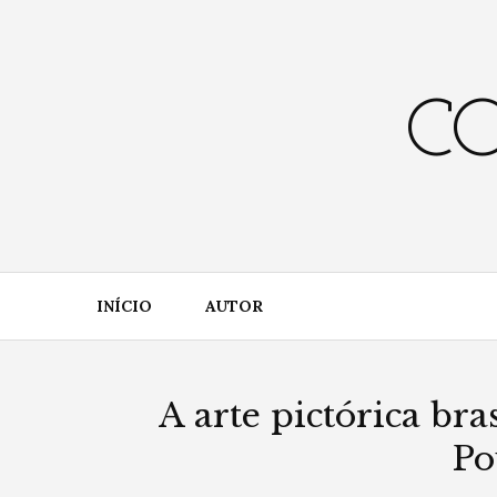
Skip
to
content
CO
INÍCIO
AUTOR
A arte pictórica bra
Po