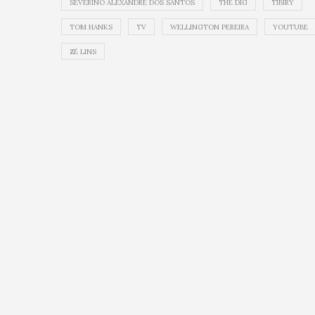
SEVERINO ALEXANDRE DOS SANTOS
THE DIG
TIBIRY
TOM HANKS
TV
WELLINGTON PEREIRA
YOUTUBE
ZÉ LINS