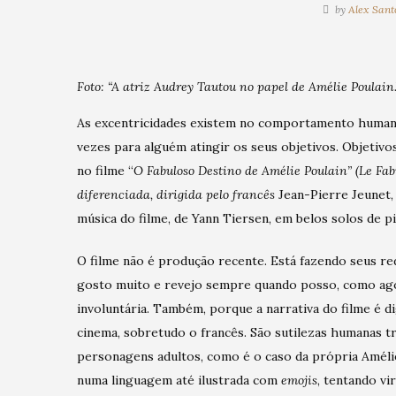
by
Alex Sant
Foto: “A atriz Audrey Tautou no papel de Amélie Poulain.
As excentricidades existem no comportamento humano
vezes para alguém atingir os seus objetivos. Objetivos
no filme “
O Fabuloso Destino de Amélie Poulain” (
Le Fab
diferenciada, dirigida pelo francês
Jean-Pierre Jeunet,
música do filme, de Yann Tiersen, em belos solos de 
O filme não é produção recente. Está fazendo seus re
gosto muito e revejo sempre quando posso, como ago
involuntária. Também, porque a narrativa do filme é d
cinema, sobretudo o francês. São sutilezas humanas tra
personagens adultos, como é o caso da própria Amélie
numa linguagem até ilustrada com
emojis
, tentando vi