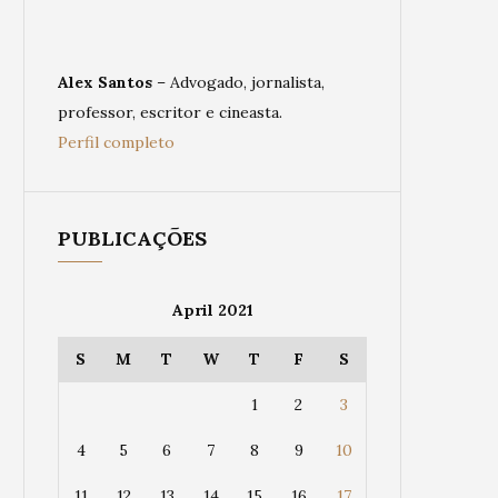
Alex Santos
– Advogado, jornalista,
professor, escritor e cineasta.
Perfil completo
PUBLICAÇÕES
April 2021
S
M
T
W
T
F
S
1
2
3
4
5
6
7
8
9
10
11
12
13
14
15
16
17