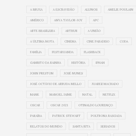
A BRUXA
A ESCRAVIDÃO
ALUNOS
AMELIE POULAIN
AMÉRICO
ANYA TAYLOR-JOY
APC
ARTE BRASILEIRA
ARTHUR
A UNIÃO
A ÚLTIMA NOTA
CINEMA
CINE PARADISO
CODA
FAMÍLIA
FESTARUANDA
FLASHBACK
GAMBITO DA RAINHA
HISTÓRIA
IPHAN
JOHN PRESTON
JOSÉ NUNES
JOSÉ OCTÁVIO DE ARRUDA MELLO
JUAREZ MACHADO
MANK
MANOEL JAIME
NATAL
NETFLIX
OSCAR
OSCAR 2021
OTINALDO LOURENÇO
PARAÍBA
PATRICK STEWART
POLTRONA RASGADA
RELATOS DO MUNDO
SANTA RITA
SERIADOS