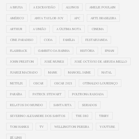
A BRUXA
A ESCRAVIDÃO
ALUNOS
AMELIE POULAIN
AMÉRICO
ANYA TAYLOR-JOY
APC
ARTE BRASILEIRA
ARTHUR
A UNIÃO
A ÚLTIMA NOTA
CINEMA
CINE PARADISO
CODA
FAMÍLIA
FESTARUANDA
FLASHBACK
GAMBITO DA RAINHA
HISTÓRIA
IPHAN
JOHN PRESTON
JOSÉ NUNES
JOSÉ OCTÁVIO DE ARRUDA MELLO
JUAREZ MACHADO
MANK
MANOEL JAIME
NATAL
NETFLIX
OSCAR
OSCAR 2021
OTINALDO LOURENÇO
PARAÍBA
PATRICK STEWART
POLTRONA RASGADA
RELATOS DO MUNDO
SANTA RITA
SERIADOS
SEVERINO ALEXANDRE DOS SANTOS
THE DIG
TIBIRY
TOM HANKS
TV
WELLINGTON PEREIRA
YOUTUBE
ZÉ LINS