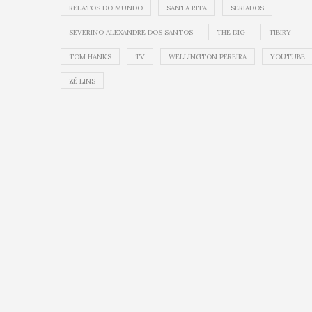
RELATOS DO MUNDO
SANTA RITA
SERIADOS
SEVERINO ALEXANDRE DOS SANTOS
THE DIG
TIBIRY
TOM HANKS
TV
WELLINGTON PEREIRA
YOUTUBE
ZÉ LINS