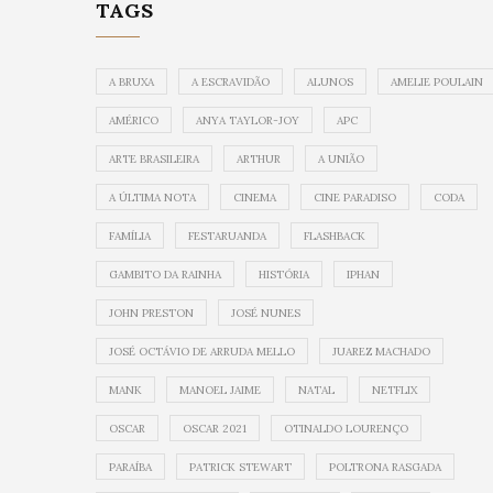
TAGS
A BRUXA
A ESCRAVIDÃO
ALUNOS
AMELIE POULAIN
AMÉRICO
ANYA TAYLOR-JOY
APC
ARTE BRASILEIRA
ARTHUR
A UNIÃO
A ÚLTIMA NOTA
CINEMA
CINE PARADISO
CODA
FAMÍLIA
FESTARUANDA
FLASHBACK
GAMBITO DA RAINHA
HISTÓRIA
IPHAN
JOHN PRESTON
JOSÉ NUNES
JOSÉ OCTÁVIO DE ARRUDA MELLO
JUAREZ MACHADO
MANK
MANOEL JAIME
NATAL
NETFLIX
OSCAR
OSCAR 2021
OTINALDO LOURENÇO
PARAÍBA
PATRICK STEWART
POLTRONA RASGADA