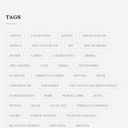
TAGS
A BRUXA
A ESCRAVIDÃO
ALUNOS
AMELIE POULAIN
AMÉRICO
ANYA TAYLOR-JOY
APC
ARTE BRASILEIRA
ARTHUR
A UNIÃO
A ÚLTIMA NOTA
CINEMA
CINE PARADISO
CODA
FAMÍLIA
FESTARUANDA
FLASHBACK
GAMBITO DA RAINHA
HISTÓRIA
IPHAN
JOHN PRESTON
JOSÉ NUNES
JOSÉ OCTÁVIO DE ARRUDA MELLO
JUAREZ MACHADO
MANK
MANOEL JAIME
NATAL
NETFLIX
OSCAR
OSCAR 2021
OTINALDO LOURENÇO
PARAÍBA
PATRICK STEWART
POLTRONA RASGADA
RELATOS DO MUNDO
SANTA RITA
SERIADOS