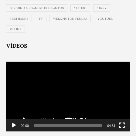
SEVERINO ALEXANDRE DOS SANTOS
THE DIG
TIBIRY
TOM HANKS
TV
WELLINGTON PEREIRA
YOUTUBE
ZÉ LINS
VÍDEOS
Video
Player
00:00
04:31